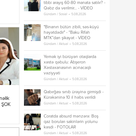
tibbi arayış 60-80 manata satılır? -
Qəbz də verilmir... - VİDEO
Gündəm / Sosial
5.08.2026
"Binanın bütün zibili, səs-küyü
həyətdədir" - “Baku Rifah
MTK”dan şikayət - VİDEO
Gündəm / Aktual
5.08.2026
Yemək iyi bürüyən otaqlarda
xəstə qəbulu: Abşeron
Xəstəxanasının acınacaqlı
vəziyyəti
Gündəm / Aktual
5.08.2026
Qabırğası sınıb ürəyinə girmişdi -
Kürəkəninə 10 il həbs verildi
nəlik
Gündəm / Aktual
5.08.2026
+ ŞOK
Coratda absurd mənzərə: Boş
qaz boruları sakinlərin yolunu
kəsdi - FOTOLAR
Gündəm / Aktual
5.08.2026