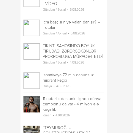
- VİDEO
Gündəm / Sosial
5.08.2026
İcra başçısı niyə yalan danışır? –
Fotolar
Gündəm / Aktual
5.08.2026
TİKİNTİ SAHƏSİNDƏ BÖYÜK
FIRILDAQ! ZƏRƏRCƏKƏNLƏR
PROKRORLUGA MÜRACİƏT ETDİ
Gündəm / Sosial
4.08.2026
İspaniyaya 72 min qanunsuz
miqrant keçib
Dünya
4.08.2026
11 nəfərlik dəstənin içində dünya
çempionu da var - 4 milyon ələ
keçirilib
İdman
4.08.2026
”TEYMUROĞLU