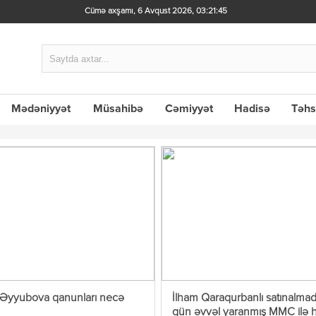
Cümə axşamı, 6 Avqust 2026
,
03:21:46
Mədəniyyət
Müsahibə
Cəmiyyət
Hadisə
Təhs
 Əyyubova qanunları necə
İlham Qaraqurbanlı satınalma
gün əvvəl yaranmış MMC ilə h