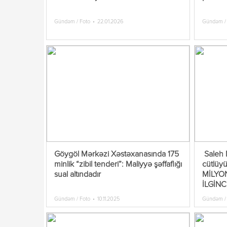
Gündəm / Foto
22.01.2026
Gündəm /
Göygöl Mərkəzi Xəstəxanasında 175
Saleh
minlik “zibil tenderi”: Maliyyə şəffaflığı
cütlü
sual altındadır
MİLYO
İLGİNC
Gündəm / Foto
10.11.2025
Gündəm /