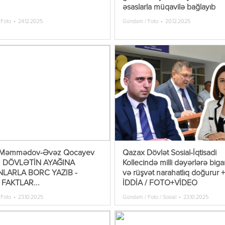
əsaslarla müqavilə bağlayıb
 Foto
24.12.2025
Gündəm / Foto
20.12.2025
 Məmmədov-Əvəz Qocayev
Qazax Dövlət Sosial-İqtisadi
yü DÖVLƏTİN AYAĞINA
Kollecində milli dəyərlərə biga
NLARLA BORC YAZIB -
və rüşvət narahatlıq doğurur 
 FAKTLAR...
İDDİA / FOTO+VİDEO
 Foto
23.10.2025
Gündəm / Foto / Sosial
23.10.2025