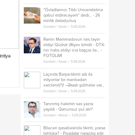
“Övladlarınızı Tibb Universitetinə
qəbul etdirəcəyəm“ dedi... - 26
minlik dələduzluq
Gündəm / Sosial
5.08.2026
Ramin Məmmədovun rəis təyin
etdiyi Qüdrət Əliyev kimdir - DTX-
nın həbs etdiyi icra başçısı ilə... -
FOTOLAR
ntiyə
Gündəm / Sosial
5.08.2026
Laçında Bərpa-tikinti adı ilə
milyonlar bir mənbədən
xərclənir(?)! –Əsaslı şübhələr var...
Gündəm / Sosial
5.08.2026
Tanınmış həkimin səs yazısı
yayıldı - Qanunsuz pul alır?
Gündəm / Aktual
5.08.2026
Biləcəri qəsəbəsində tikinti, yoxsa
təhlükə? - Piyadalar narazılıq edir