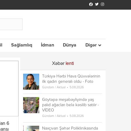
il
Sağlamlıq
İdman
Dünya
Digər
Xəbər
lenti
Türkiyə Hərbi Hava Qüvvələrinin
ilk qadın generalı oldu - Foto
Gündəm / Aktual
5.08.2026
Göytəpə meşəbəyliyində yaş
palıd ağacları belə kəsilib satılır -
VİDEO
Gündəm / Aktual
5.08.2026
dan 6
Naxçıvan Şəhər Poliklinikasında
ansı