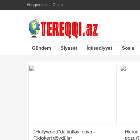
Haqqımızda
Əlaqə
Gündəm
Siyasət
İqtisadiyyat
Sosial
“Hollywood”da kütləvi dava -
Hicran
Tiktokeri döydülər
pozur?