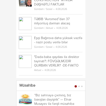
CONSTRUCTION” MTK-DA
DƏŞHƏTLİ FAKTLAR
Gündəm / Sosial
4.08.2026
TƏBİB “Avromed”dən 37
milyonluq dərman alacaq
Gündəm / Aktual
4.08.2026
Eşqi Bağırova daha yüksək vəzifə
- nazir postu verilə bilər
Gündəm / Sosial
4.08.2026
"Dədə-baba qaydası ilə direktor
təyinatı"!: FÖVQƏLMÜDİR
QURBAN VERİLİR? -DE-FAKTO
Aktual
4.08.2026
Müsahibə
“Biz səhnəyə çıxmırıq, biz
“B
baxışları dəyişirik” — Elnar
ba
Musayev ilə fərqli müsahibə
Mu