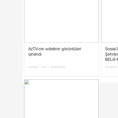
AzTV-nin solistinin görüntüləri
Sosial-
qınandı
Şəhriya
BELƏ 
Gündəm / Foto
30.06.2025
Gündəm /