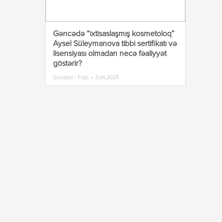
Gəncədə “ixtisaslaşmış kosmetoloq”
Aysel Süleymanova tibbi sertifikatı və
lisensiyası olmadan necə fəaliyyət
göstərir?
Gündəm / Foto
3.06.2025