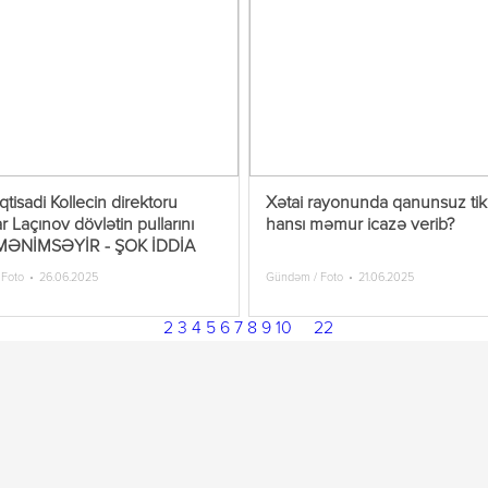
İqtisadi Kollecin direktoru
Xətai rayonunda qanunsuz tiki
r Laçınov dövlətin pullarını
hansı məmur icazə verib?
MƏNİMSƏYİR - ŞOK İDDİA
 Foto
26.06.2025
Gündəm / Foto
21.06.2025
1
2
3
4
5
6
7
8
9
10
...
22