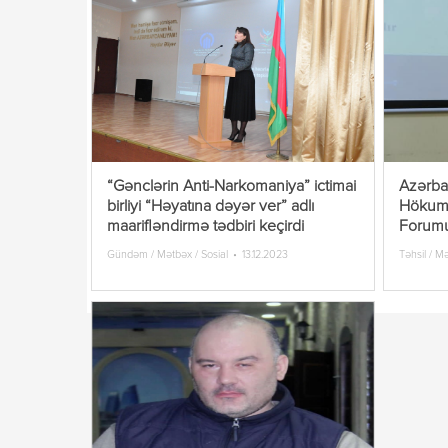
“Gənclərin Anti-Narkomaniya” ictimai
Azərba
birliyi “Həyatına dəyər ver” adlı
Hökumə
maarifləndirmə tədbiri keçirdi
Forumu
Gündəm / Mətbəx / Sosial
13.12.2023
Təhsil / M