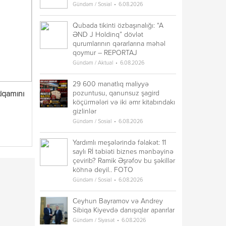
Gündəm / Sosial
6.08.2026
Qubada tikinti özbaşınalığı: “A
ƏND J Holdinq” dövlət
qurumlarının qərarlarına məhəl
qoymur – REPORTAJ
Gündəm / Aktual
6.08.2026
29 600 manatlıq maliyyə
pozuntusu, qanunsuz şagird
iqamını
köçürmələri və iki əmr kitabındakı
gizlinlər
Gündəm / Sosial
6.08.2026
Yardımlı meşələrində fəlakət: 11
saylı Rİ təbiəti biznes mənbəyinə
çevirib? Ramik Əşrəfov bu şəkillər
köhnə deyil.. FOTO
Gündəm / Sosial
6.08.2026
Ceyhun Bayramov və Andrey
Sibiqa Kiyevdə danışıqlar aparırlar
Gündəm / Siyasət
6.08.2026