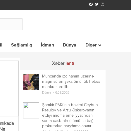
il
Sağlamlıq
İdman
Dünya
Digər
Xəbər
lenti
Münxendə izdihamın üzərinə
maşın sürən şəxs ömürlük həbsə
məhkum edilib
Dünya
6.08.2026
Şəmkir RMX-nın həkimi Ceyhun
Rəsulov və Arzu Əskərovanın
etdiyi mioma əməliyyatından
sonra xəstənin ölümü ilə bağlı
linikada
prokurorluq araşdırma aparır.
 Nə