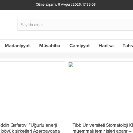
Cümə axşamı, 6 Avqust 2026
,
17:35:09
Mədəniyyət
Müsahibə
Cəmiyyət
Hadisə
Təhs
ddin Qafarov: “Uğurlu enerji
Tibb Universiteti Stomatoloji K
i böyük şirkətləri Azərbaycana
müəmmalı təmir işləri aparır –