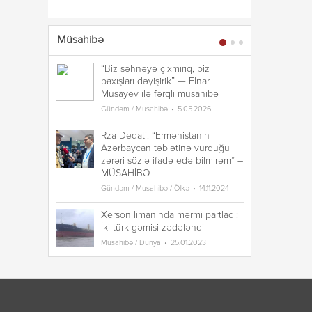
Müsahibə
“Biz səhnəyə çıxmırıq, biz
“B
baxışları dəyişirik” — Elnar
ba
Musayev ilə fərqli müsahibə
Mu
Gündəm / Musahibə
5.05.2026
Gü
Rza Deqati: “Ermənistanın
Rz
Azərbaycan təbiətinə vurduğu
A
zərəri sözlə ifadə edə bilmirəm” –
zə
MÜSAHİBƏ
M
Gündəm / Musahibə / Ölkə
14.11.2024
Gü
Xerson limanında mərmi partladı:
Xe
İki türk gəmisi zədələndi
İk
Musahibə / Dünya
25.01.2023
Mu