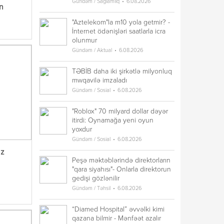
Gündəm / Sağlamlıq
6.08.2026
an
"Aztelekom"la m10 yola getmir? -
İnternet ödənişləri saatlarla icra
olunmur
Gündəm / Aktual
6.08.2026
TƏBİB daha iki şirkətlə milyonluq
mwqavilə imzaladı
Gündəm / Sosial
6.08.2026
"Roblox" 70 milyard dollar dəyər
itirdi: Oynamağa yeni oyun
yoxdur
Gündəm / Sosial
6.08.2026
uz
Peşə məktəblərində direktorların
"qara siyahısı"- Onlarla direktorun
gedişi gözlənilir
Gündəm / Təhsil
6.08.2026
“Diamed Hospital” əvvəlki kimi
qazana bilmir - Mənfəət azalır