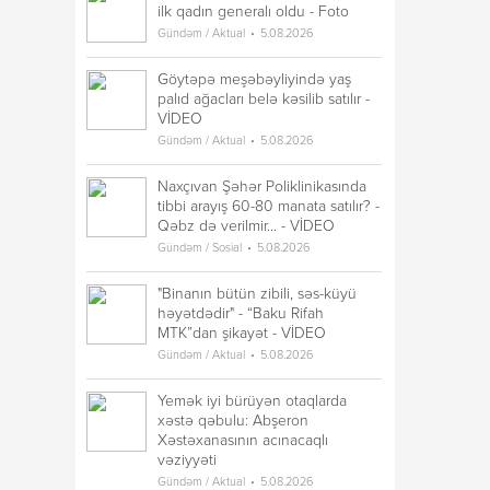
ilk qadın generalı oldu - Foto
Gündəm / Aktual
5.08.2026
Göytəpə meşəbəyliyində yaş
palıd ağacları belə kəsilib satılır -
VİDEO
Gündəm / Aktual
5.08.2026
Naxçıvan Şəhər Poliklinikasında
tibbi arayış 60-80 manata satılır? -
Qəbz də verilmir... - VİDEO
Gündəm / Sosial
5.08.2026
"Binanın bütün zibili, səs-küyü
həyətdədir" - “Baku Rifah
MTK”dan şikayət - VİDEO
Gündəm / Aktual
5.08.2026
Yemək iyi bürüyən otaqlarda
xəstə qəbulu: Abşeron
Xəstəxanasının acınacaqlı
vəziyyəti
Gündəm / Aktual
5.08.2026