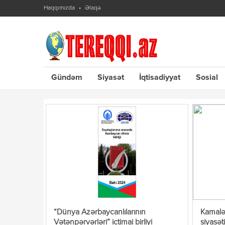
Haqqımızda
Əlaqə
Gündəm
Siyasət
İqtisadiyyat
Sosial
“Dünya Azərbaycanlılarının
Kamalə
Vətənpərvərləri” ictimai birliyi
siyasət