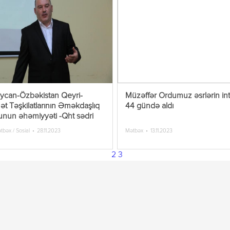
ycan-Özbəkistan Qeyri-
Müzəffər Ordumuz əsrlərin int
t Təşkilatlarının Əməkdaşlıq
44 gündə aldı
nun əhəmiyyəti -Qht sədri
ətbəx / Sosial
28.11.2023
Mətbəx
13.11.2023
1
2
3