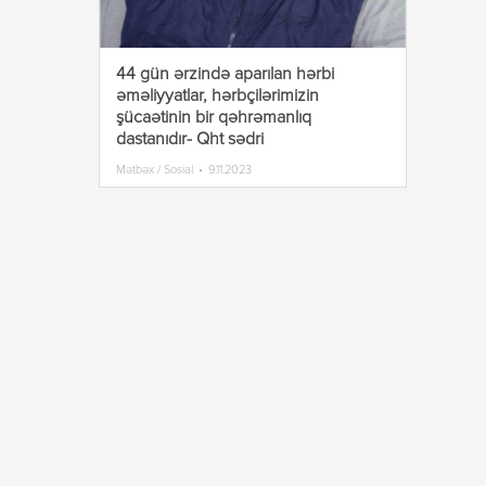
44 gün ərzində aparılan hərbi
əməliyyatlar, hərbçilərimizin
şücaətinin bir qəhrəmanlıq
dastanıdır- Qht sədri
Mətbəx / Sosial
9.11.2023