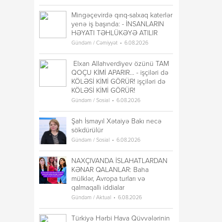
Mingəçevirdə qırıq-salxaq katerlər
yenə iş başında: - İNSANLARIN
HƏYATI TƏHLÜKƏYƏ ATILIR
Gündəm / Cəmiyyət
6.08.2026
Elxan Allahverdiyev özünü TAM
QOÇU KİMİ APARIR... - işçiləri də
KÖLƏSİ KİMİ GÖRÜR! işçiləri də
KÖLƏSİ KİMİ GÖRÜR!
Gündəm / Sosial
6.08.2026
Şah İsmayıl Xətaiyə Bakı necə
sökdürülür
Gündəm / Sosial
6.08.2026
NAXÇIVANDA İSLAHATLARDAN
KƏNAR QALANLAR: Baha
mülklər, Avropa turları və
qalmaqallı iddialar
Gündəm / Aktual
6.08.2026
Türkiyə Hərbi Hava Qüvvələrinin