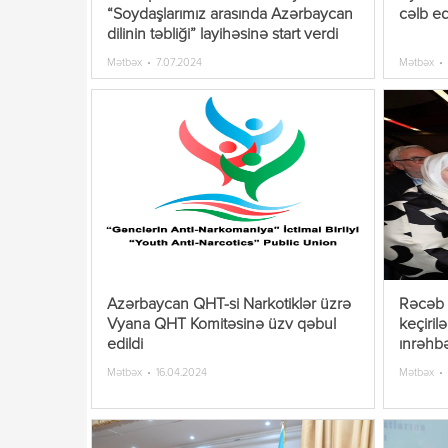
“Soydaşlarımız arasında Azərbaycan
cəlb ed
dilinin təbliği” layihəsinə start verdi
Mətbəx
7.07.2024
Mətbəx
Azərbaycan QHT-si Narkotiklər üzrə
Rəcəb T
Vyana QHT Komitəsinə üzv qəbul
keçiril
edildi
ınrəhbə
Mətbəx
16.04.2024
Mətbəx