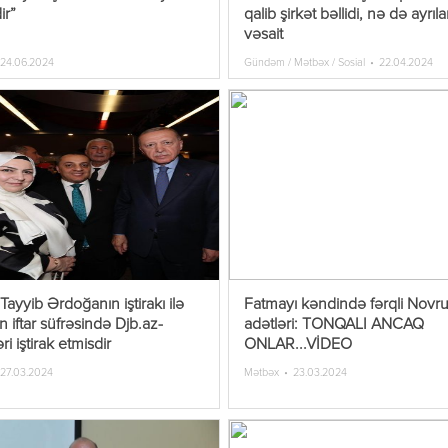
ir”
qalib şirkət bəllidi, nə də ayrıl
vəsait
24.06.2024
Gündəm / Mətbəx / Sosial
22.04.2024
ayyib Ərdoğanın iştirakı ilə
Fatmayı kəndində fərqli Novr
ən iftar süfrəsində Djb.az-
adətləri: TONQALI ANCAQ
ri iştirak etmisdir
ONLAR...VİDEO
27.03.2024
Mətbəx
23.03.2024